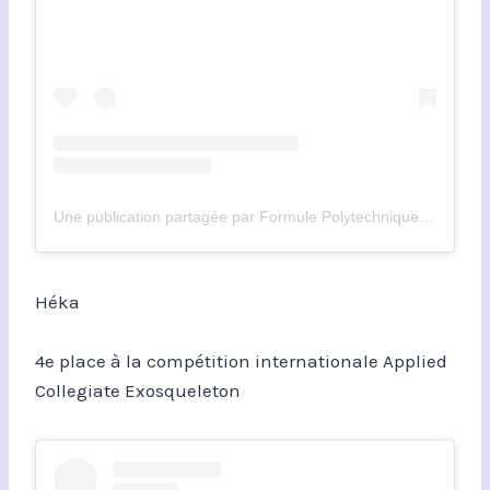
Une publication partagée par Formule Polytechnique Montréal (@fsae_polymtl)
Héka
4e place à la compétition internationale Applied
Collegiate Exosqueleton